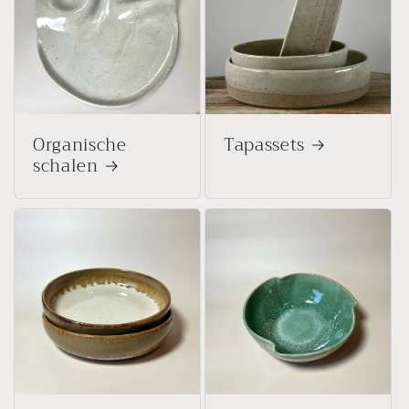
i
e
:
Organische
Tapassets
schalen