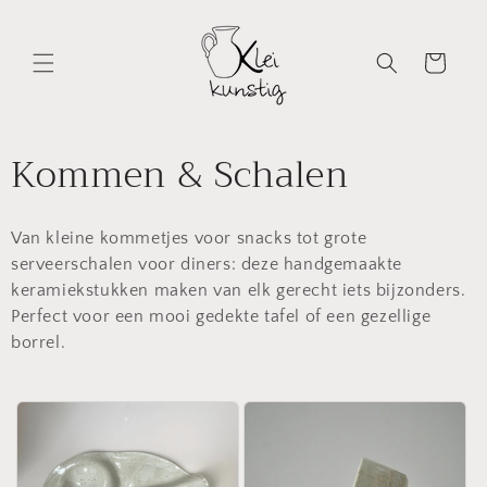
Meteen
naar de
content
Winkelwagen
C
Kommen & Schalen
o
Van kleine kommetjes voor snacks tot grote
l
serveerschalen voor diners: deze handgemaakte
l
keramiekstukken maken van elk gerecht iets bijzonders.
Perfect voor een mooi gedekte tafel of een gezellige
e
borrel.
c
t