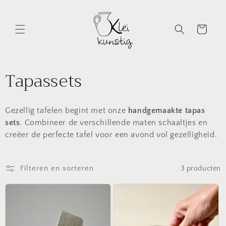
Meteen
naar de
content
Winkelwagen
C
Tapassets
o
Gezellig tafelen begint met onze
handgemaakte tapas
l
sets
. Combineer de verschillende maten schaaltjes en
l
creëer de perfecte tafel voor een avond vol gezelligheid.
e
Filteren en sorteren
3 producten
c
t