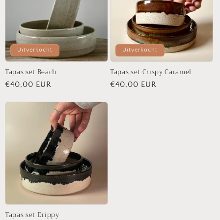
i
e
:
Uitverkocht
Uitverkocht
Tapas set Beach
Tapas set Crispy Caramel
Normale
€40,00 EUR
Normale
€40,00 EUR
prijs
prijs
Tapas set Drippy