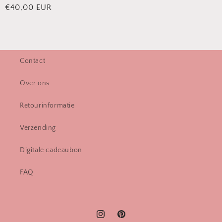
Normale
€40,00 EUR
prijs
Contact
Over ons
Retourinformatie
Verzending
Digitale cadeaubon
FAQ
Instagram
Pinterest